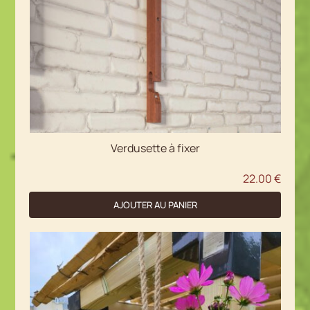
être
choisies
sur
la
page
du
produit
Verdusette à fixer
22.00
€
AJOUTER AU PANIER