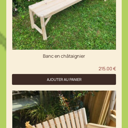
Banc en châtaignier
215.00
€
AJOUTER AU PANIER