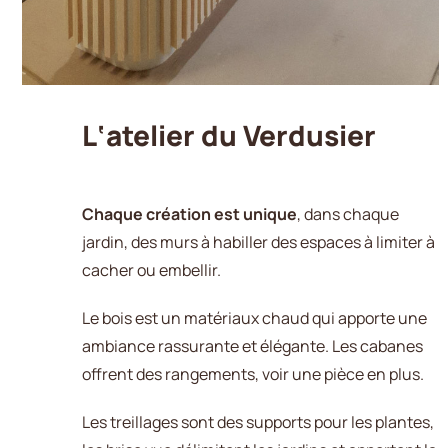
L
‘
a
t
e
l
i
e
r
d
u
V
e
r
d
u
s
i
e
r
Chaque création est unique
, dans chaque
jardin, des murs à habiller des espaces à limiter à
cacher ou embellir.
Le bois est un matériaux chaud qui apporte une
ambiance rassurante et élégante. Les cabanes
offrent des rangements, voir une pièce en plus.
Les treillages sont des supports pour les plantes,