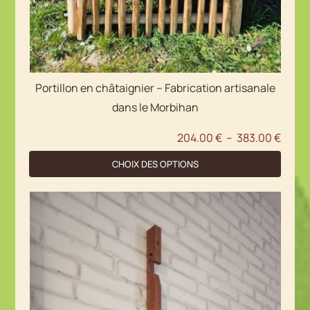
Portillon en châtaignier – Fabrication artisanale
dans le Morbihan
Plage
204.00
€
–
383.00
€
de
CHOIX DES OPTIONS
Ce
prix :
produit
204.0
a
à
plusieurs
383.0
variations.
Les
options
peuvent