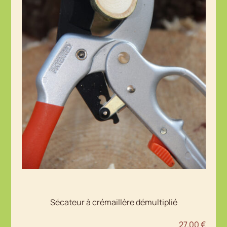
Sécateur à crémaillère démultiplié
27.00
€