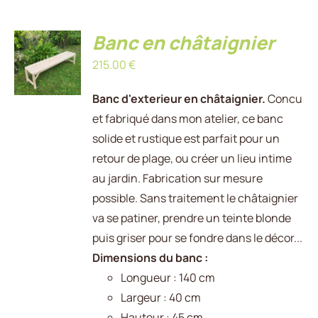
AJOUTER
Banc en châtaignier
AU
215.00
€
PANIER
/
DÉTAILS
Banc d'exterieur en châtaignier.
Concu
et fabriqué dans mon atelier, ce banc
solide et rustique est parfait pour un
retour de plage, ou créer un lieu intime
au jardin. Fabrication sur mesure
possible. Sans traitement le châtaignier
va se patiner, prendre un teinte blonde
puis griser pour se fondre dans le décor...
Dimensions du banc :
Longueur : 140 cm
Largeur : 40 cm
Hauteur : 45 cm