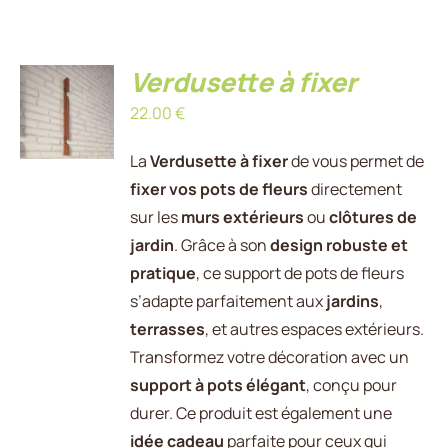
Verdusette à fixer
AJOUTER
AU
22.00
€
PANIER
/
DÉTAILS
La
Verdusette à fixer
de vous permet de
fixer vos pots de fleurs
directement
sur les
murs extérieurs
ou
clôtures de
jardin
. Grâce à son
design robuste et
pratique
, ce support de pots de fleurs
s’adapte parfaitement aux
jardins
,
terrasses
, et autres espaces extérieurs.
Transformez votre décoration avec un
support à pots élégant
, conçu pour
durer. Ce produit est également une
idée cadeau
parfaite pour ceux qui