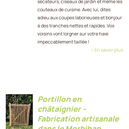
sécateurs, ciseaux de jardin et même les
couteaux de cuisine. Avec lui, dites
adieu aux coupes laborieuses et bonjour
à des tranches nettes et rapides. Vos
voisins vont lorgner sur votre haie
impeccablement taillée !
> En savoir plus
Portillon en
CHOIX
châtaignier –
DES
OPTIONS
Fabrication artisanale
CE
/
PRODUIT
DÉTAILS
dans le Morbihan