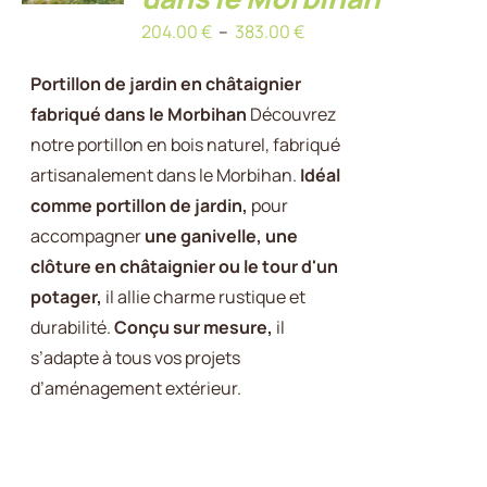
A
Plage
204.00
€
–
383.00
€
PLUSIEURS
VARIATIONS.
de
Portillon de jardin en châtaignier
LES
prix :
OPTIONS
fabriqué dans le Morbihan
Découvrez
204.00 €
PEUVENT
notre portillon en bois naturel, fabriqué
à
ÊTRE
artisanalement dans le Morbihan.
Idéal
CHOISIES
383.00 €
SUR
comme portillon de jardin,
pour
LA
accompagner
une ganivelle, une
PAGE
clôture en châtaignier ou le tour d'un
DU
potager,
il allie charme rustique et
PRODUIT
durabilité.
Conçu sur mesure,
il
s’adapte à tous vos projets
d’aménagement extérieur.