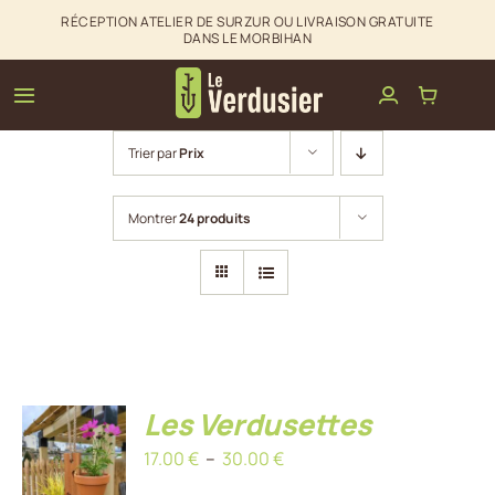
Passer
RÉCEPTION ATELIER DE SURZUR OU LIVRAISON GRATUITE
DANS LE MORBIHAN
au
contenu
Toggle
Navigation
Trier par
Prix
Clôtures & palissades
Montrer
24 produits
Aménagements extérieurs
La boutique du Verdusier
Infos & Contact
Les Verdusettes
CHOIX
Plage
17.00
€
–
30.00
€
DES
OPTIONS
de