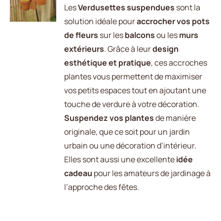
CE
/
Les
Verdusettes suspendues
sont la
prix :
PRODUIT
DÉTAILS
solution idéale pour
accrocher vos pots
17.00 €
A
de fleurs
sur les
balcons
ou les
murs
PLUSIEURS
à
VARIATIONS.
extérieurs
. Grâce à leur
design
30.00 €
LES
esthétique et pratique
, ces accroches
OPTIONS
plantes vous permettent de maximiser
PEUVENT
vos petits espaces tout en ajoutant une
ÊTRE
CHOISIES
touche de verdure à votre décoration.
SUR
Suspendez vos plantes
de manière
LA
originale, que ce soit pour un jardin
PAGE
DU
urbain ou une décoration d’intérieur.
PRODUIT
Elles sont aussi une excellente
idée
cadeau
pour les amateurs de jardinage à
l’approche des fêtes.