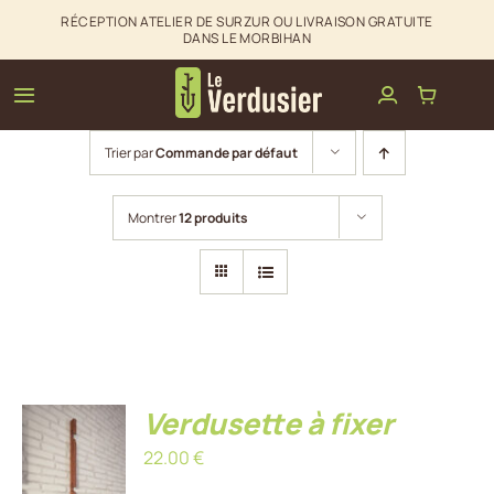
Passer
RÉCEPTION ATELIER DE SURZUR OU LIVRAISON GRATUITE
DANS LE MORBIHAN
au
contenu
Toggle
Navigation
Trier par
Commande par défaut
Clôtures & palissades
Montrer
12 produits
Aménagements extérieurs
La boutique du Verdusier
Infos & Contact
Verdusette à fixer
AJOUTER
AU
22.00
€
PANIER
/