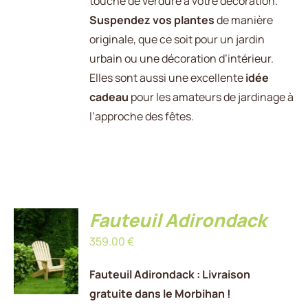
touche de verdure à votre décoration.
SUR
Suspendez vos plantes
de manière
LA
originale, que ce soit pour un jardin
PAGE
DU
urbain ou une décoration d’intérieur.
PRODUIT
Elles sont aussi une excellente
idée
cadeau
pour les amateurs de jardinage à
l’approche des fêtes.
Fauteuil Adirondack
AJOUTER
359.00
€
AU
PANIER
/
Fauteuil Adirondack : Livraison
DÉTAILS
gratuite dans le Morbihan !