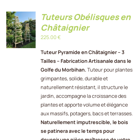
Tuteurs Obélisques en
AJOUTER
AU
Châtaignier
PANIER
225.00
€
/
DÉTAILS
Tuteur Pyramide en Châtaignier – 3
Tailles – Fabrication Artisanale dans le
Golfe du Morbihan.
Tuteur pour plantes
grimpantes, solide, durable et
naturellement résistant, il structure le
jardin, accompagne la croissance des
plantes et apporte volume et élégance
aux massifs, potagers, bacs et terrasses.
Naturellement imputrescible, le bois
se patinera avec le temps pour
devenir une pièce maîtresse de votre