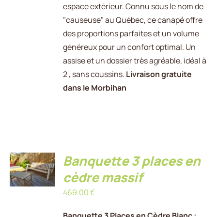
espace extérieur. Connu sous le nom de
"causeuse" au Québec, ce canapé offre
des proportions parfaites et un volume
généreux pour un confort optimal. Un
assise et un dossier très agréable, idéal à
2 , sans coussins.
Livraison gratuite
dans le Morbihan
AJOUTER
Banquette 3 places en
AU
PANIER
cèdre massif
/
469.00
€
DÉTAILS
Banquette 3 Places en Cèdre Blanc :