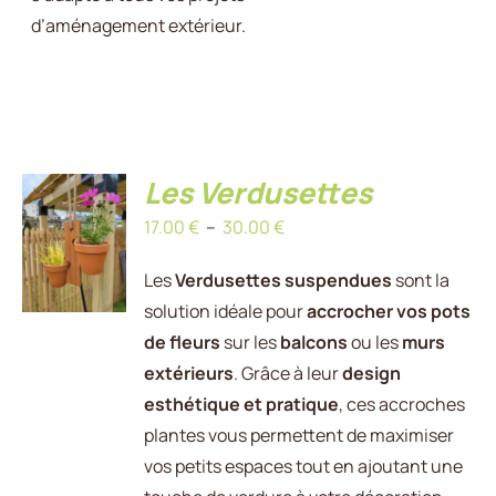
d’aménagement extérieur.
Les Verdusettes
CHOIX
Plage
17.00
€
–
30.00
€
DES
OPTIONS
de
CE
/
Les
Verdusettes suspendues
sont la
prix :
PRODUIT
DÉTAILS
solution idéale pour
accrocher vos pots
17.00 €
A
de fleurs
sur les
balcons
ou les
murs
PLUSIEURS
à
VARIATIONS.
extérieurs
. Grâce à leur
design
30.00 €
LES
esthétique et pratique
, ces accroches
OPTIONS
plantes vous permettent de maximiser
PEUVENT
vos petits espaces tout en ajoutant une
ÊTRE
CHOISIES