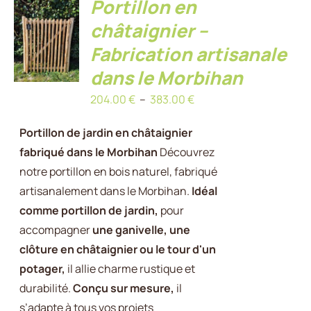
Portillon en
CHOIX
châtaignier –
DES
OPTIONS
Fabrication artisanale
CE
/
PRODUIT
DÉTAILS
dans le Morbihan
A
Plage
204.00
€
–
383.00
€
PLUSIEURS
VARIATIONS.
de
Portillon de jardin en châtaignier
LES
prix :
OPTIONS
fabriqué dans le Morbihan
Découvrez
204.00 €
PEUVENT
notre portillon en bois naturel, fabriqué
à
ÊTRE
artisanalement dans le Morbihan.
Idéal
CHOISIES
383.00 €
SUR
comme portillon de jardin,
pour
LA
accompagner
une ganivelle, une
PAGE
clôture en châtaignier ou le tour d'un
DU
potager,
il allie charme rustique et
PRODUIT
durabilité.
Conçu sur mesure,
il
s’adapte à tous vos projets