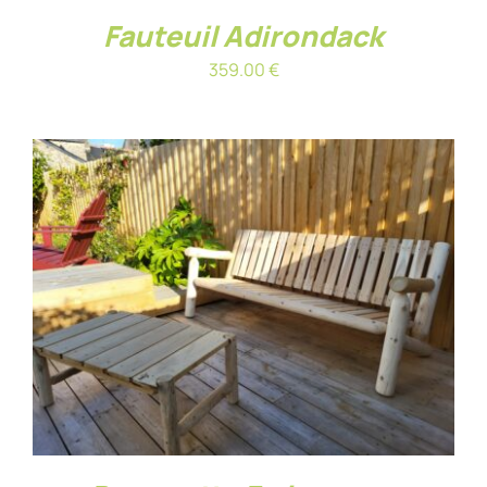
Fauteuil Adirondack
359.00
€
AJOUTER AU PANIER
/
DÉTAILS