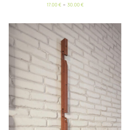
Plage
17.00
€
–
30.00
€
de
prix :
17.00 €
à
30.00 €
AJOUTER AU PANIER
/
DÉTAILS