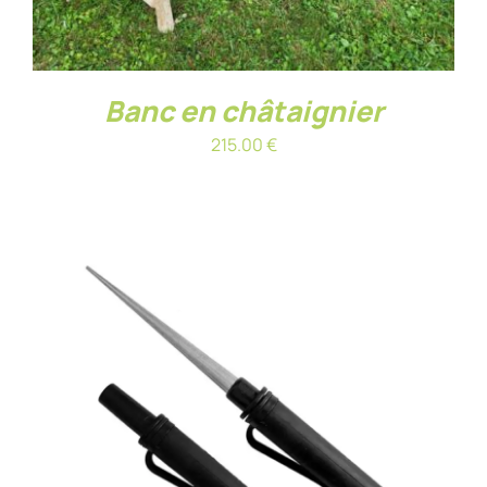
Banc en châtaignier
215.00
€
AJOUTER AU PANIER
/
DÉTAILS