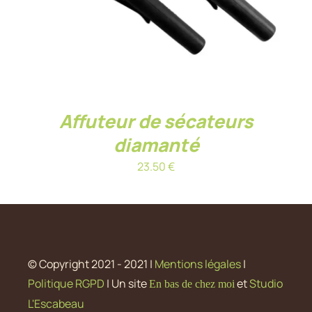
Affuteur de sécateurs
diamanté
23.50
€
© Copyright 2021 - 2021 |
Mentions légales
|
Politique RGPD
| Un site
et
Studio
En bas de chez moi
L'Escabeau