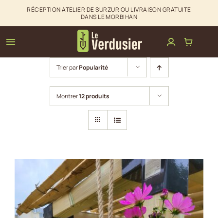
Passer
RÉCEPTION ATELIER DE SURZUR OU LIVRAISON GRATUITE
DANS LE MORBIHAN
au
contenu
Toggle
Navigation
Trier par
Popularité
Clôtures & palissades
Montrer
12 produits
Aménagements extérieurs
La boutique du Verdusier
Infos & Contact