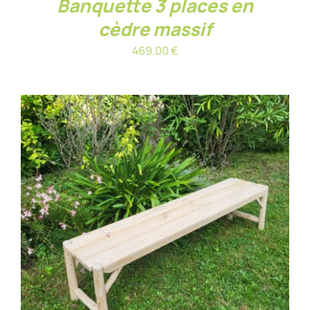
Banquette 3 places en
cèdre massif
469.00
€
AJOUTER AU PANIER
/
DÉTAILS