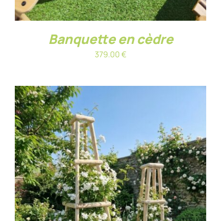
Banquette en cèdre
379.00
€
AJOUTER AU PANIER
/
DÉTAILS