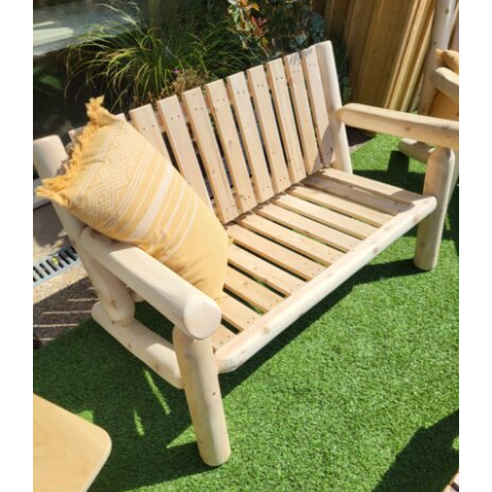
à
383.00 €
AJOUTER AU PANIER
/
DÉTAILS