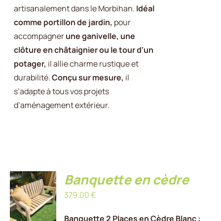
artisanalement dans le Morbihan.
Idéal
CHOISIES
383.00 €
SUR
comme portillon de jardin,
pour
LA
accompagner
une ganivelle, une
PAGE
clôture en châtaignier ou le tour d'un
DU
potager,
il allie charme rustique et
PRODUIT
durabilité.
Conçu sur mesure,
il
s’adapte à tous vos projets
d’aménagement extérieur.
Banquette en cèdre
AJOUTER
379.00
€
AU
PANIER
/
Banquette 2 Places en Cèdre Blanc :