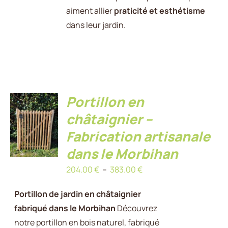
aiment allier
praticité et esthétisme
dans leur jardin.
Portillon en
CHOIX
châtaignier –
DES
OPTIONS
Fabrication artisanale
CE
/
PRODUIT
DÉTAILS
dans le Morbihan
A
Plage
204.00
€
–
383.00
€
PLUSIEURS
VARIATIONS.
de
Portillon de jardin en châtaignier
LES
prix :
OPTIONS
fabriqué dans le Morbihan
Découvrez
204.00 €
PEUVENT
notre portillon en bois naturel, fabriqué
à
ÊTRE