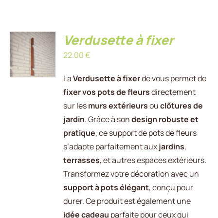
Verdusette à fixer
AJOUTER
AU
22.00
€
PANIER
/
DÉTAILS
La
Verdusette à fixer
de vous permet de
fixer vos pots de fleurs
directement
sur les
murs extérieurs
ou
clôtures de
jardin
. Grâce à son
design robuste et
pratique
, ce support de pots de fleurs
s’adapte parfaitement aux
jardins
,
terrasses
, et autres espaces extérieurs.
Transformez votre décoration avec un
support à pots élégant
, conçu pour
durer. Ce produit est également une
idée cadeau
parfaite pour ceux qui