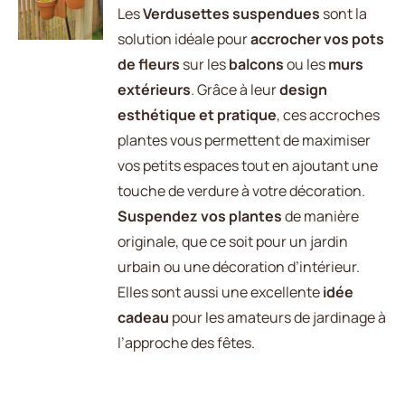
CE
/
Les
Verdusettes suspendues
sont la
prix :
PRODUIT
DÉTAILS
solution idéale pour
accrocher vos pots
17.00 €
A
de fleurs
sur les
balcons
ou les
murs
PLUSIEURS
à
VARIATIONS.
extérieurs
. Grâce à leur
design
30.00 €
LES
esthétique et pratique
, ces accroches
OPTIONS
plantes vous permettent de maximiser
PEUVENT
vos petits espaces tout en ajoutant une
ÊTRE
CHOISIES
touche de verdure à votre décoration.
SUR
Suspendez vos plantes
de manière
LA
originale, que ce soit pour un jardin
PAGE
DU
urbain ou une décoration d’intérieur.
PRODUIT
Elles sont aussi une excellente
idée
cadeau
pour les amateurs de jardinage à
l’approche des fêtes.