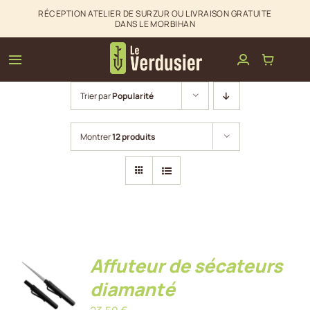
Passer
RÉCEPTION ATELIER DE SURZUR OU LIVRAISON GRATUITE
DANS LE MORBIHAN
au
contenu
Toggle
Navigation
Trier par
Popularité
Clôtures & palissades
Montrer
12 produits
Aménagements extérieurs
La boutique du Verdusier
Infos & Contact
Affuteur de sécateurs
AJOUTER
AU
diamanté
PANIER
/