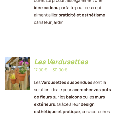
durer. Ce produit est également une
idée cadeau
parfaite pour ceux qui
aiment allier
praticité et esthétisme
dans leur jardin.
Les Verdusettes
CHOIX
Plage
17.00
€
–
30.00
€
DES
OPTIONS
de
CE
/
Les
Verdusettes suspendues
sont la
prix :
PRODUIT
DÉTAILS
solution idéale pour
accrocher vos pots
17.00 €
A
de fleurs
sur les
balcons
ou les
murs
PLUSIEURS
à
VARIATIONS.
extérieurs
. Grâce à leur
design
30.00 €
LES
esthétique et pratique
, ces accroches
OPTIONS