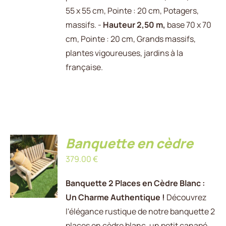
55 x 55 cm, Pointe : 20 cm, Potagers,
massifs. -
Hauteur 2,50 m,
base 70 x 70
cm, Pointe : 20 cm, Grands massifs,
plantes vigoureuses, jardins à la
française.
Banquette en cèdre
AJOUTER
379.00
€
AU
PANIER
/
Banquette 2 Places en Cèdre Blanc :
DÉTAILS
Un Charme Authentique !
Découvrez
l'élégance rustique de notre banquette 2
places en cèdre blanc, un petit canapé