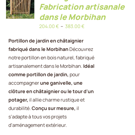
OPTIONS
Fabrication artisanale
CE
/
PRODUIT
DÉTAILS
dans le Morbihan
A
Plage
204.00
€
–
383.00
€
PLUSIEURS
VARIATIONS.
de
Portillon de jardin en châtaignier
LES
prix :
OPTIONS
fabriqué dans le Morbihan
Découvrez
204.00 €
PEUVENT
notre portillon en bois naturel, fabriqué
à
ÊTRE
artisanalement dans le Morbihan.
Idéal
CHOISIES
383.00 €
SUR
comme portillon de jardin,
pour
LA
accompagner
une ganivelle, une
PAGE
clôture en châtaignier ou le tour d'un
DU
potager,
il allie charme rustique et
PRODUIT
durabilité.
Conçu sur mesure,
il
s’adapte à tous vos projets
d’aménagement extérieur.