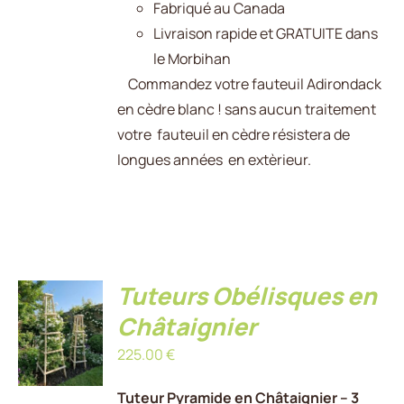
Fabriqué au Canada
Livraison rapide et GRATUITE dans
le Morbihan
Commandez votre fauteuil Adirondack
en cèdre blanc ! sans aucun traitement
votre fauteuil en cèdre résistera de
longues années en extèrieur.
Tuteurs Obélisques en
AJOUTER
AU
Châtaignier
PANIER
225.00
€
/
DÉTAILS
Tuteur Pyramide en Châtaignier – 3