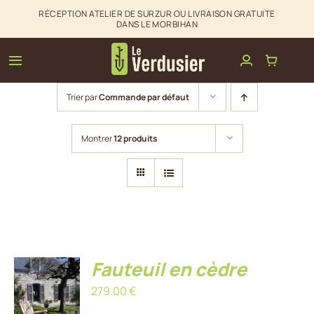
Passer
RÉCEPTION ATELIER DE SURZUR OU LIVRAISON GRATUITE
DANS LE MORBIHAN
au
contenu
Toggle
Navigation
Trier par
Commande par défaut
Clôtures & palissades
Montrer
12 produits
Aménagements extérieurs
La boutique du Verdusier
Infos & Contact
Fauteuil en cèdre
AJOUTER
AU
279.00
€
PANIER