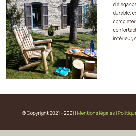
d'élégance
durable, c
completer 
AJOUTER AU PANIER
/
APERÇU
confortabl
intérieur,
© Copyright 2021 - 2021 |
Mentions légales
|
Politiq