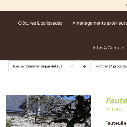
Passer
au
contenu
Clôtures & palissades
Aménagements extérieur
Infos & Contact
Trier par
Commande par défaut
Montrer
24 produits
Faute
279.00
€
Fauteuil e