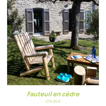
AJOUTER AU PANIER
/
DÉTAILS
Fauteuil en cèdre
279.00
€