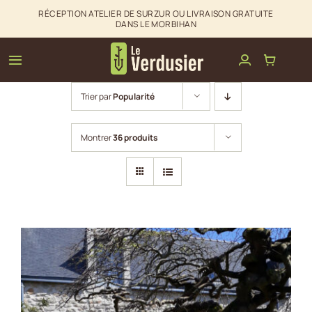
Passer
RÉCEPTION ATELIER DE SURZUR OU LIVRAISON GRATUITE
DANS LE MORBIHAN
au
contenu
Toggle
Navigation
Trier par
Popularité
Clôtures & palissades
Montrer
36 produits
Aménagements extérieurs
La boutique du Verdusier
Infos & Contact