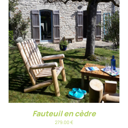
AJOUTER AU PANIER
/
DÉTAILS
Fauteuil en cèdre
279.00
€