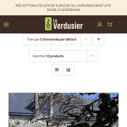
Passer
RÉCEPTION ATELIER DE SURZUR OU LIVRAISON GRATUITE
DANS LE MORBIHAN
au
contenu
Toggle
Navigation
Trier par
Commande par défaut
Clôtures & palissades
Montrer
12 produits
Aménagements extérieurs
La boutique du Verdusier
Infos & Contact